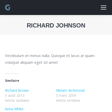
RICHARD JOHNSON
Vous êtes ici :
Vestibulum et metus nulla. Quisque et lacus at quam
volutpat aliquam eget sit amet.
Similaire
Richard Brown
Miriam Richmond
5 août 2013
5 mars 2009
Article similaire
Article similaire
Anna White