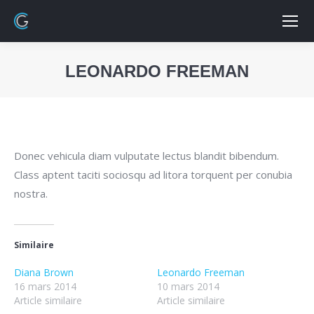
LEONARDO FREEMAN
Vous êtes ici :
Donec vehicula diam vulputate lectus blandit bibendum.
Class aptent taciti sociosqu ad litora torquent per conubia
nostra.
Similaire
Diana Brown
Leonardo Freeman
16 mars 2014
10 mars 2014
Article similaire
Article similaire