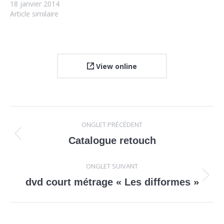
18 janvier 2014
Article similaire
View online
Navigation
ONGLET PRÉCÉDENT
de
Onglet
Catalogue retouch
précédent
commentaire
ONGLET SUIVANT
Projets
dvd court métrage « Les difformes »
similaires