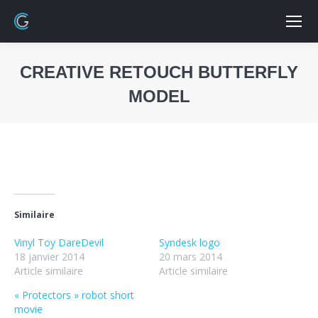
CREATIVE RETOUCH BUTTERFLY
MODEL
Vous êtes ici :
Similaire
Vinyl Toy DareDevil
Syndesk logo
18 janvier 2014
20 mars 2014
Article similaire
Article similaire
« Protectors » robot short
movie