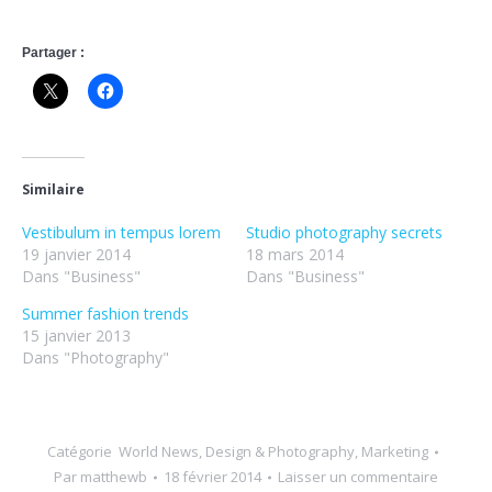
Partager :
Similaire
Vestibulum in tempus lorem
Studio photography secrets
19 janvier 2014
18 mars 2014
Dans "Business"
Dans "Business"
Summer fashion trends
15 janvier 2013
Dans "Photography"
Catégorie
World News
,
Design & Photography
,
Marketing
Par
matthewb
18 février 2014
Laisser un commentaire