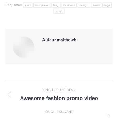
Étiquettes
post
wordpress
blog
business
design
news
tags
world
Auteur
matthewb
Navigation
ONGLET PRÉCÉDENT
de
Onglet
Awesome fashion promo video
précédent
commentaire
ONGLET SUIVANT