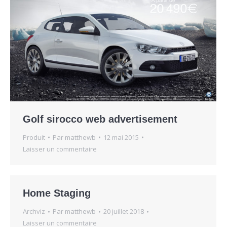
Golf sirocco web advertisement
Produit
Par
matthewb
12 mai 2015
Laisser un commentaire
Home Staging
Archviz
Par
matthewb
20 juillet 2018
Laisser un commentaire