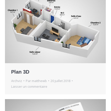
Plan 3D
Archviz
Par
matthewb
20 juillet 2018
Laisser un commentaire