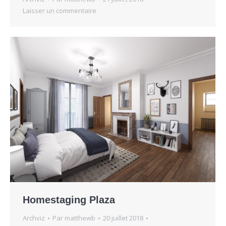
Laisser un commentaire
Homestaging Plaza
Archviz
Par
matthewb
20 juillet 2018