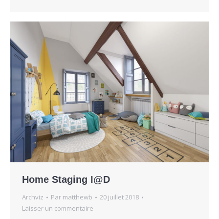
Home Staging I@D
Archviz
Par
matthewb
20 juillet 2018
Laisser un commentaire