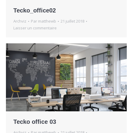
Tecko_office02
Archviz
Par
matthewb
21 juillet 2018
Laisser un commentaire
Tecko office 03
Archviz
Par
matthewb
21 juillet 2018