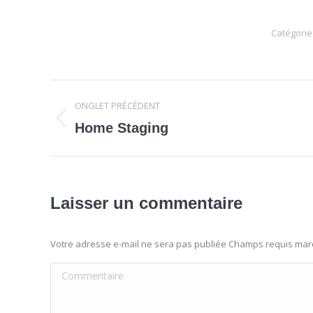
Catégori
Navigation
ONGLET PRÉCÉDENT
de
Onglet
Home Staging
précédent
commentaire
Laisser un commentaire
Votre adresse e-mail ne sera pas publiée Champs requis ma
Commentaire