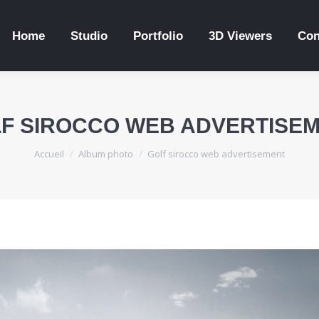
Home
Studio
Portfolio
3D Viewers
Con
F SIROCCO WEB ADVERTISE
Vous êtes ici :
Accueil
Album photo
Golf sirocco web advertisement