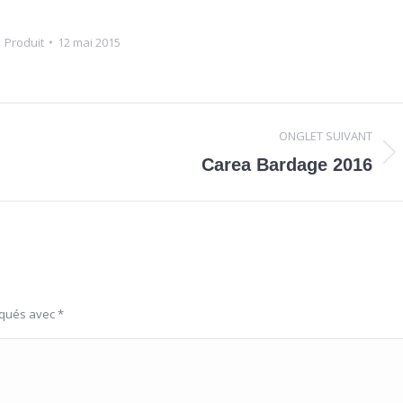
e
Produit
12 mai 2015
ONGLET SUIVANT
Onglet
Carea Bardage 2016
suivant
rqués avec
*