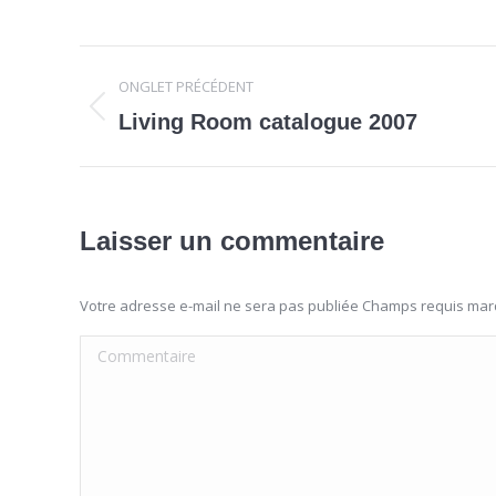
Navigation
ONGLET PRÉCÉDENT
de
Onglet
Living Room catalogue 2007
précédent
commentaire
Laisser un commentaire
Votre adresse e-mail ne sera pas publiée Champs requis ma
Commentaire