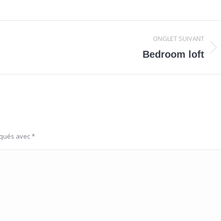
ONGLET SUIVANT
Onglet
Bedroom loft
suivant
rqués avec
*