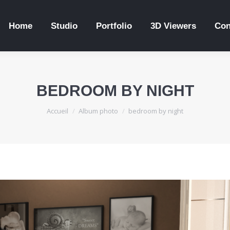
Home
Studio
Portfolio
3D Viewers
Con
BEDROOM BY NIGHT
Vous êtes ici :
Accueil
Album photo
bedroom by night