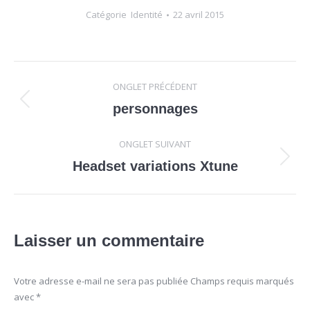
Catégorie
Identité
22 avril 2015
Navigation
ONGLET PRÉCÉDENT
de
Onglet
personnages
précédent
commentaire
ONGLET SUIVANT
Onglet
Headset variations Xtune
suivant
Laisser un commentaire
Votre adresse e-mail ne sera pas publiée Champs requis marqués
avec
*