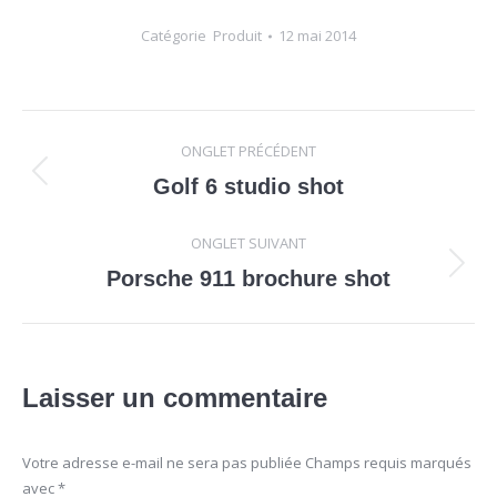
Catégorie
Produit
12 mai 2014
Navigation
ONGLET PRÉCÉDENT
de
Onglet
Golf 6 studio shot
précédent
commentaire
ONGLET SUIVANT
Onglet
Porsche 911 brochure shot
suivant
Laisser un commentaire
Votre adresse e-mail ne sera pas publiée Champs requis marqués
avec
*