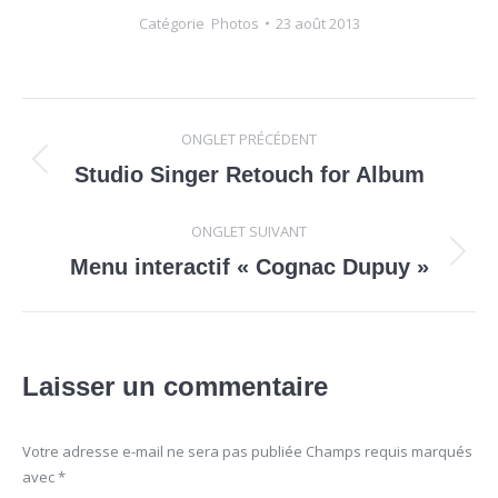
Catégorie
Photos
23 août 2013
Navigation
ONGLET PRÉCÉDENT
de
Onglet
Studio Singer Retouch for Album
précédent
commentaire
ONGLET SUIVANT
Onglet
Menu interactif « Cognac Dupuy »
suivant
Laisser un commentaire
Votre adresse e-mail ne sera pas publiée Champs requis marqués
avec
*