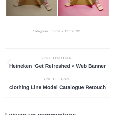
Catégorie
Photos
12 mai 2013
Navigation
ONGLET PRÉCÉDENT
de
Onglet
Heineken ‘Get Refreshed » Web Banner
précédent
commentaire
ONGLET SUIVANT
Onglet
clothing Line Model Catalogue Retouch
suivant
Laisser un commentaire