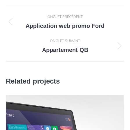
Navigation
ONGLET PRÉCÉDENT
de
Onglet
Application web promo Ford
précédent
commentaire
ONGLET SUIVANT
Projets
Appartement QB
similaires
Related projects