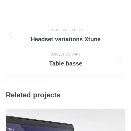
Navigation
ONGLET PRÉCÉDENT
de
Onglet
Headset variations Xtune
précédent
commentaire
ONGLET SUIVANT
Projets
Table basse
similaires
Related projects