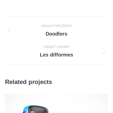
Navigation
ONGLET PRÉCÉDENT
de
Onglet
Doodlers
précédent
commentaire
ONGLET SUIVANT
Projets
Les difformes
similaires
Related projects