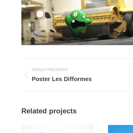
Navigation
ONGLET PRÉCÉDENT
de
Onglet
Poster Les Difformes
précédent
commentaire
Related projects