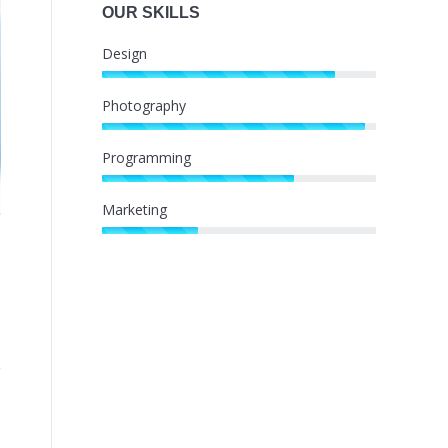
OUR SKILLS
Design
Photography
Programming
Marketing
Skate social media
Carto
Chr