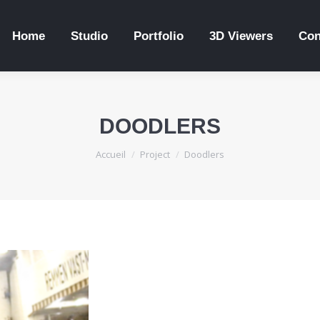
Home
Studio
Portfolio
3D Viewers
Con
DOODLERS
Vous êtes ici :
Accueil
Project
Doodlers